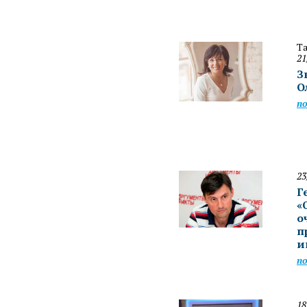
Т
21
З
О
п
23
Г
«
о
п
и
п
18