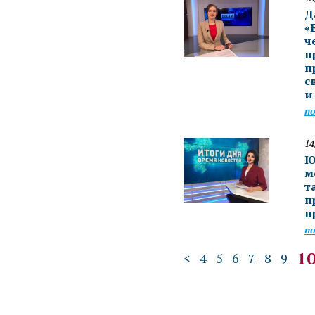
Д
«
ч
п
п
с
и
п
14
Ю
м
т
п
п
п
1
<
4
5
6
7
8
9