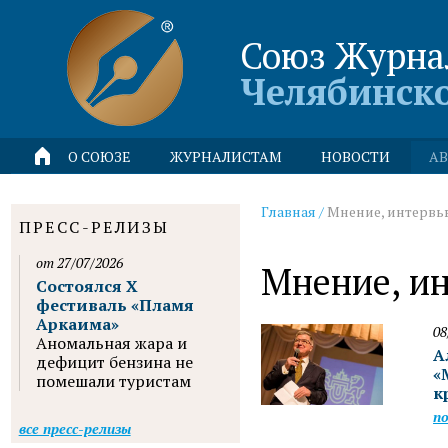
Союз Журна
Челябинск
О СОЮЗЕ
ЖУРНАЛИСТАМ
НОВОСТИ
АВ
Главная
/
Мнение, интервь
ПРЕСС-РЕЛИЗЫ
от 27/07/2026
Мнение, и
Состоялся X
фестиваль «Пламя
Аркаима»
08
Аномальная жара и
А
дефицит бензина не
«
помешали туристам
к
п
все пресс-релизы