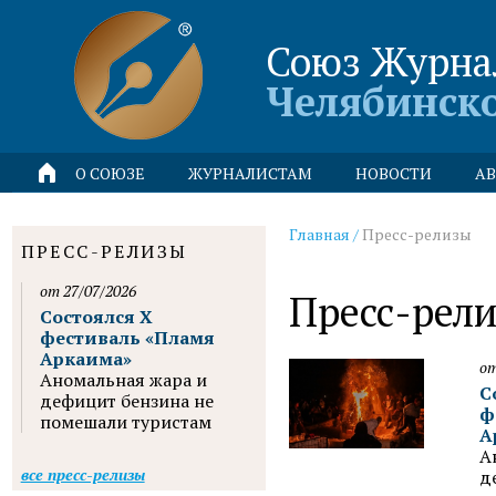
Союз Журна
Челябинск
О СОЮЗЕ
ЖУРНАЛИСТАМ
НОВОСТИ
АВ
Главная
/
Пресс-релизы
ПРЕСС-РЕЛИЗЫ
от 27/07/2026
Пресс-рел
Состоялся X
фестиваль «Пламя
Аркаима»
от
Аномальная жара и
С
дефицит бензина не
ф
помешали туристам
А
А
все пресс-релизы
д