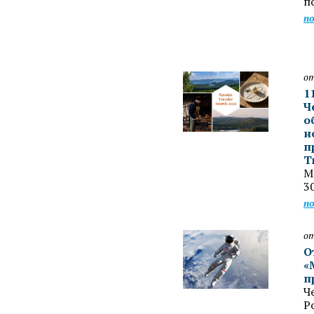
п
п
от
1
Ч
о
н
п
T
М
3
п
от
О
«
п
Ч
Р