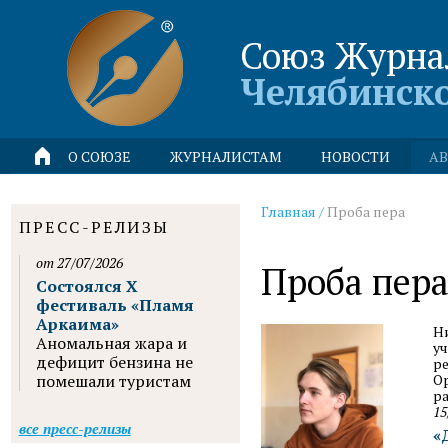
Союз Журна
Челябинск
О СОЮЗЕ
ЖУРНАЛИСТАМ
НОВОСТИ
АВ
Главная
/
Проба пера
ПРЕСС-РЕЛИЗЫ
от 27/07/2026
Проба пер
Состоялся X
фестиваль «Пламя
Аркаима»
Ни
Аномальная жара и
у
дефицит бензина не
р
помешали туристам
О
ра
15
все пресс-релизы
«