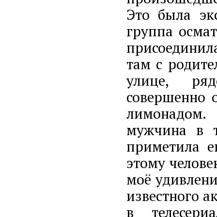
Это была эк
группа осмат
присоединила
там с родите
улице, ря
совершенно 
лимонадом.
мужчина в т
приметила е
этому челове
моё удивление
известного а
в телесери