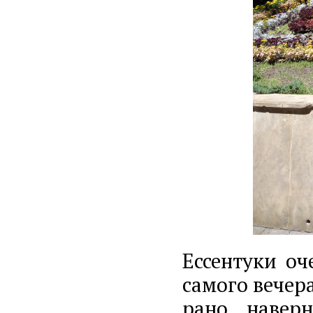
Ессентуки оч
самого вечер
рано, наверн