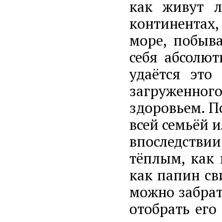
как живут л
континентах,
море, побыв
себя абсолю
удаётся это 
загруженного
здоровьем. П
всей семьёй 
впоследстви
тёплым, как
как папин св
можно забрать
отобрать его