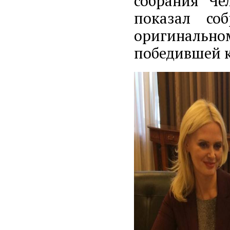
собрания Че
показал со
оригиналь
победившей 