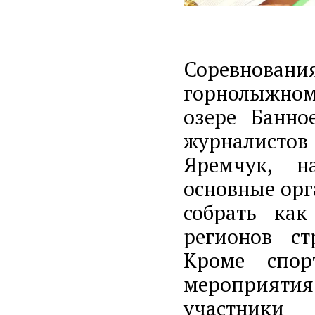
Соревнова
горнолыжном
озере Банно
журналисто
Яремчук, н
основные ор
собрать ка
регионов ст
Кроме спор
мероприяти
участник