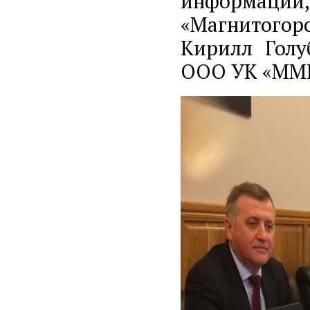
информации,
«Магнитого
Кирилл Голу
ООО УК «ММК