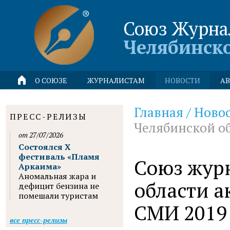
Союз Журна
Челябинск
О СОЮЗЕ
ЖУРНАЛИСТАМ
НОВОСТИ
АВ
Главная
/
Ново
ПРЕСС-РЕЛИЗЫ
Челябинской об
от 27/07/2026
Состоялся X
фестиваль «Пламя
Союз жур
Аркаима»
Аномальная жара и
области а
дефицит бензина не
помешали туристам
СМИ 2019
все пресс-релизы