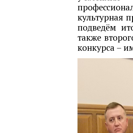
профессион
культурная п
подведём ит
также второг
конкурса – и