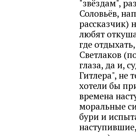
"звёздам", ра
Соловьёв, на
рассказчик) н
любят откуша
где отдыхать
Светлаков (п
глаза, да и, 
Гитлера", не 
хотели бы пр
времена наст
моральные си
бури и испыт
наступившие,