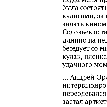
была состоять
кулисами, за
задать кином
Соловьев ост
длинно на нег
беседует со 
кулак, пленк
удачного мом
… Андрей Орл
интервьюиров
переодевался
застал артист