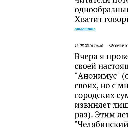
однообразным
Хватит говор
ответить
Фомичё
15.08.2016 16:36
Вчера я пров
своей настоящ
"Анонимус" (с
своих, но с м
городских су
извиняет лишь
раз). Этим ле
"Челябинский