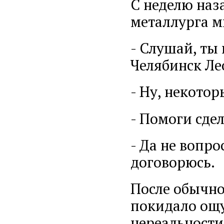
С неделю наз
металлурга м
- Слушай, ты
Челябинск Ле
- Ну, некото
- Помоги сде
- Да не вопро
договорюсь.
После обычно
покидало ощу
нереальности