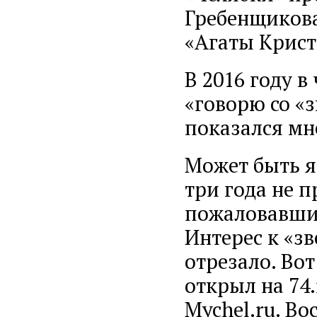
Гребенщикова
«Агаты Крист
В 2016 году 
«говорю со «
показался мн
Может быть я 
три года не 
пожаловавшим
Интерес к «з
отрезало. Во
открыл на 74.
Mychel.ru. Во