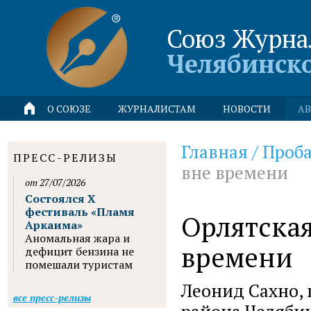
Союз Журна
Челябинск
О СОЮЗЕ
ЖУРНАЛИСТАМ
НОВОСТИ
АВ
Главная
/
Проба
ПРЕСС-РЕЛИЗЫ
вне времени
от 27/07/2026
Состоялся X
фестиваль «Пламя
Орлятская
Аркаима»
Аномальная жара и
времени
дефицит бензина не
помешали туристам
Леонид Сахно, 
все пресс-релизы