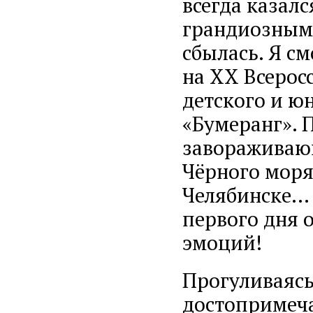
всегда казал
грандиозным 
сбылась. Я см
на ХХ Всерос
детского и ю
«Бумеранг». 
завораживаю
Чёрного моря-
Челябинске...
первого дня 
эмоций!
Прогуливаяс
достопримеча