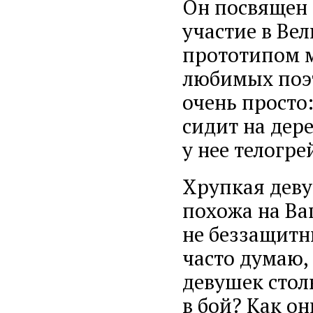
Он посвящен
участие в Ве
прототипом м
любимых поэт
очень просто
сидит на дер
у нее телогре
Хрупкая дев
похожа на Ва
не беззащитн
часто думаю,
девушек стол
в бой? Как он