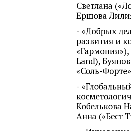
Светлана («Л
Ершова Лилия
- «Добрых де
развития и к
«Гармония»),
Land), Буяно
«Соль-Форте»
- «Глобальны
косметологич
Кобелькова Н
Анна («Бест Т