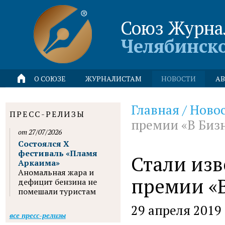
Союз Журна
Челябинск
О СОЮЗЕ
ЖУРНАЛИСТАМ
НОВОСТИ
АВ
Главная
/
Ново
ПРЕСС-РЕЛИЗЫ
премии «В Биз
от 27/07/2026
Состоялся X
фестиваль «Пламя
Стали из
Аркаима»
Аномальная жара и
премии «
дефицит бензина не
помешали туристам
29 апреля 2019
все пресс-релизы