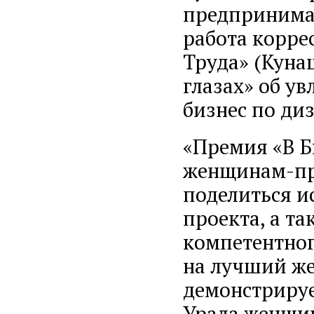
предпринимат
работа корре
Труда» (Куна
глазах» об у
бизнес по диз
«Премия «В Б
женщинам-пре
поделиться и
проекта, а т
компетентног
на лучший ж
демонстрируе
Урала женщи