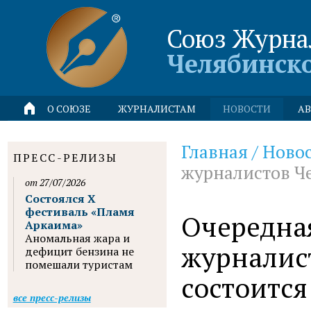
Союз Журна
Челябинск
О СОЮЗЕ
ЖУРНАЛИСТАМ
НОВОСТИ
АВ
Главная
/
Ново
ПРЕСС-РЕЛИЗЫ
журналистов Че
от 27/07/2026
Состоялся X
фестиваль «Пламя
Очередна
Аркаима»
Аномальная жара и
журналис
дефицит бензина не
помешали туристам
состоится
все пресс-релизы