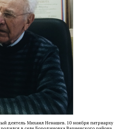
ный деятель Михаил Ненашев. 10 ноября патриарху
 родился в селе Бородиновка Варненского района