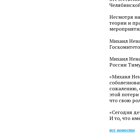
Челябинской
Несмотря на
теории и пр
мероприяти
Михаил Нена
Госкомитето
Михаил Нена
России Тим
«Михаил Нен
соболезнова
сожалению, с
этой потери
что свою ро
«Сегодня ден
И то, что и
все новости