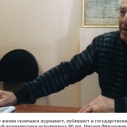
у жизни скончался журналист, публицист и государствен
ой журналистики исполнилось 90 лет. Михаил Фёдорович