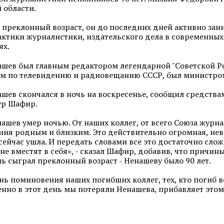
 области.
 преклонный возраст, он до последних дней активно за
актики журналистики, издательского дела в современных 
ях.
шев был главным редактором легендарной "Советской Рос
м по телевидению и радиовещанию СССР, был министром
шев скончался в ночь на воскресенье, сообщил средств
ур Шафир.
ашев умер ночью. От наших коллег, от всего Союза журна
ния родным и близким. Это действительно огромная, невос
ейчас ушла. И передать словами все это достаточно сложн
 не вместят в себя», - сказал Шафир, добавив, что причи
ль сыграл преклонный возраст - Ненашеву было 90 лет.
ь поминовения наших погибших коллег, тех, кто погиб во 
менно в этот день мы потеряли Ненашева, прибавляет этом