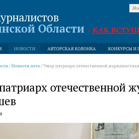
урналистов
инской Области
-
КАК ВСТУП
М
НОВОСТИ
АВТОРСКАЯ КОЛОНКА
КОНКУРСЫ И 
ости
/
Новости лето
/
Умер патриарх отечественной журналистик
патриарх отечественной 
шев
9