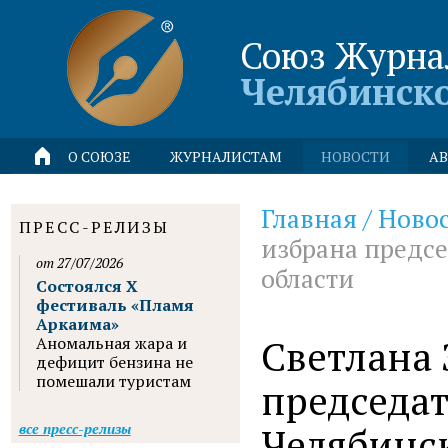
Союз Журна
Челябинск
О СОЮЗЕ
ЖУРНАЛИСТАМ
НОВОСТИ
АВ
Главная
/
Ново
ПРЕСС-РЕЛИЗЫ
избрана предс
от 27/07/2026
области
Состоялся X
фестиваль «Пламя
Аркаима»
Светлана 
Аномальная жара и
дефицит бензина не
помешали туристам
председа
Челябинс
все пресс-релизы