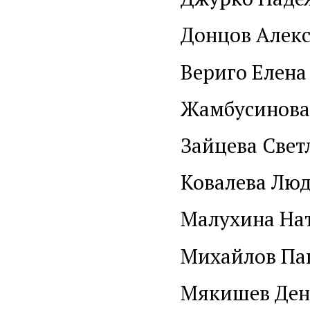
Донцов Алекс
Вериго Елена
Жамбусинова
Зайцева Свет
Ковалева Лю
Малухина На
Михайлов Пав
Мякишев Ден