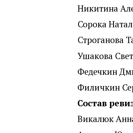
Никитина Але
Сорока Натал
Строганова Т
Ушакова Свет
Федечкин Дм
Филичкин Се
Состав рев
Викалюк Анна