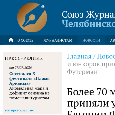
Союз Журна
Челябинск
О СОЮЗЕ
ЖУРНАЛИСТАМ
НОВОСТИ
АВ
Главная
/
Ново
ПРЕСС-РЕЛИЗЫ
и юнкоров прин
от 27/07/2026
Футерман
Состоялся X
фестиваль «Пламя
Аркаима»
Более 70 
Аномальная жара и
дефицит бензина не
помешали туристам
приняли у
Евгении 
все пресс-релизы