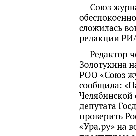
Союз журнал
обеспокоеннос
сложилась во
редакции РИА
Редактор че
Золотухина н
РОО «Союз жу
сообщила: «Н
Челябинской 
депутата Гос
проверить Ро
«Ура.ру» на 