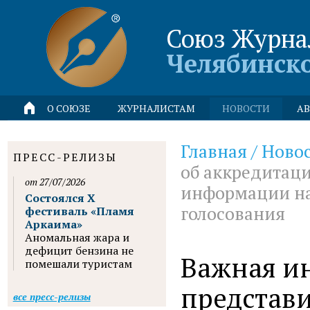
Союз Журна
Челябинск
О СОЮЗЕ
ЖУРНАЛИСТАМ
НОВОСТИ
АВ
Главная
/
Ново
ПРЕСС-РЕЛИЗЫ
об аккредитаци
от 27/07/2026
информации на
Состоялся X
голосования
фестиваль «Пламя
Аркаима»
Аномальная жара и
дефицит бензина не
Важная и
помешали туристам
представи
все пресс-релизы