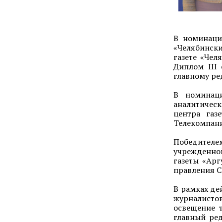
В номинаци
«Челябински
газете «Чел
Диплом III
главному ре
В номинаци
аналитическ
центра газ
Телекомпани
Победителе
учрежденной
газеты «Арг
правления С
В рамках де
журналисто
освещение 
главный ре