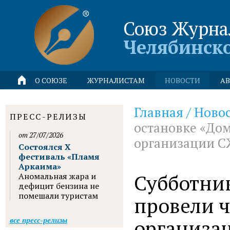
Союз Журна
Челябинск
О СОЮЗЕ
ЖУРНАЛИСТАМ
НОВОСТИ
АВ
Главная
/
Ново
ПРЕСС-РЕЛИЗЫ
остановке «До
от 27/07/2026
организации 
Состоялся X
фестиваль «Пламя
Аркаима»
Субботник
Аномальная жара и
дефицит бензина не
помешали туристам
провели 
организа
все пресс-релизы