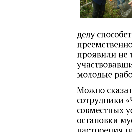
делу способс
преемственно
проявили не т
участвовавши
молодые рабо
Можно сказать
сотрудники «
совместных у
остановки мус
настроени