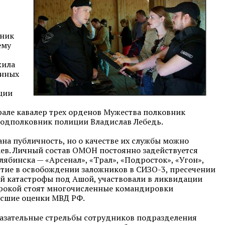
вник
ему
жила
енных
ции
рале кавалер трех орденов Мужества полковник
подполковник полиции Владислав Лебедь.
на публичность, но о качестве их службы можно
аев. Личный состав ОМОН постоянно задействуется
ябинска — «Арсенал», «Трал», «Подросток», «Угон»,
стие в освобождении заложников в
СИЗО-3
, пресечении
й катастрофы под Ашой, участвовали в ликвидации
трокой стоят многочисленные командировки
ысшие оценки МВД РФ.
азательные стрельбы сотрудников подразделения