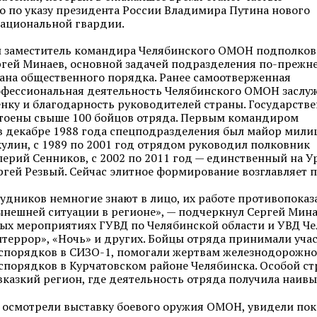
о по указу президента России Владимира Путина нового
ациональной гвардии.
л заместитель командира Челябинского ОМОН подполко
гей Минаев, основной задачей подразделения
по-прежн
рана общественного порядка. Ранее самоотверженная
фессиональная деятельность Челябинского ОМОН заслу
нку и благодарность руководителей страны. Государств
тоены свыше 100 бойцов отряда. Первым командиром
в декабре 1988 года спецподразделения был майор мили
улин, с 1989 по 2001 год отрядом руководил полковник
ерий Сенников, с 2002 по 2011 год — единственный на У
гей Резвый. Сейчас элитное формирование возглавляет 
удников немногие знают в лицо, их работе противопоказа
ынешней ситуации в регионе», — подчеркнул Сергей Мин
ых мероприятиях ГУВД по Челябинской области и УВД Чел
итеррор»
, «Ночь» и других. Бойцы отряда принимали уча
еспорядков в
СИЗО-1
, помогали жертвам железнодорожно
спорядков в Курчатовском районе Челябинска. Особой с
вказкий
регион, где деятельность отряда получила наив
осмотрели выставку боевого оружия ОМОН, увидели пок