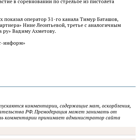
астие в соревновании по стрельбе из пистолета
ых показал оператор
31-го
канала Тимур Баташов,
партнера» Нине Леонтьевой, третье с аналогичным
 ру» Вадиму Ахметову.
с-информ»
опускаются комментарии, содержащие мат, оскорбления,
одательства РФ. Премодерация может занимать от
овать комментарии принимает администратор сайта