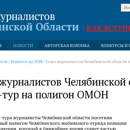
урналистов
инской Области
-
КАК ВСТУП
М
НОВОСТИ
АВТОРСКАЯ КОЛОНКА
КОНКУРСЫ И 
ости
/
Новости до 2018
/
Союз журналистов Челябинской области 
журналистов Челябинской 
-тур на полигон ОМОН
-тура
журналисты Челябинской области посетили
ный полигон Челябинского мобильного отряда полиции
начения, который в ближайшее время станет частью