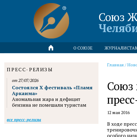
Союз Ж
Челяб
О СОЮЗЕ
ЖУРНАЛИСТА
Главная
/
Нов
ПРЕСС-РЕЛИЗЫ
от 27/07/2026
Союз 
Состоялся X фестиваль «Пламя
Аркаима»
пресс
Аномальная жара и дефицит
бензина не помешали туристам
12 мая 2016
все пресс-релизы
В ходе
пресс
тренировоч
особого наз