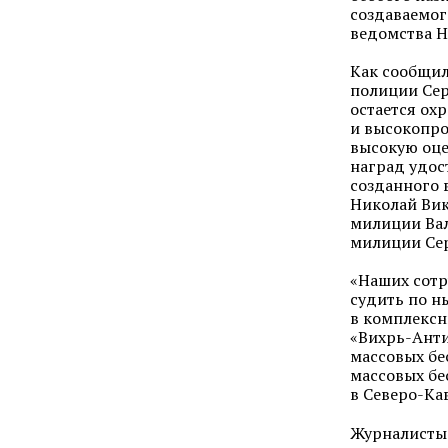
создаваемог
ведомства Н
Как сообщи
полиции Сер
остается ох
и высокопро
высокую оце
наград удос
созданного 
Николай Вик
милиции Вал
милиции Сер
«Наших сотр
судить по н
в комплексн
«Вихрь-Ант
массовых б
массовых бе
в
Северо-Ка
Журналисты 