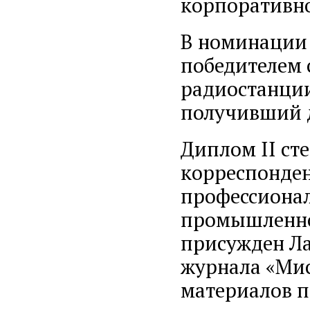
корпоративно
В номинации 
победителем 
радиостанции
получивший 
Диплом II ст
корреспонден
профессионал
промышленной
присужден Ла
журнала «Мис
материалов 