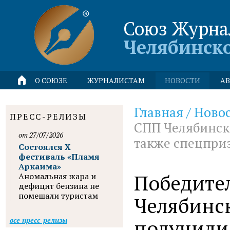
Союз Журна
Челябинск
О СОЮЗЕ
ЖУРНАЛИСТАМ
НОВОСТИ
АВ
Главная
/
Ново
ПРЕСС-РЕЛИЗЫ
СПП Челябинск
от 27/07/2026
также спецпри
Состоялся X
фестиваль «Пламя
Аркаима»
Победите
Аномальная жара и
дефицит бензина не
помешали туристам
Челябинс
получили 
все пресс-релизы