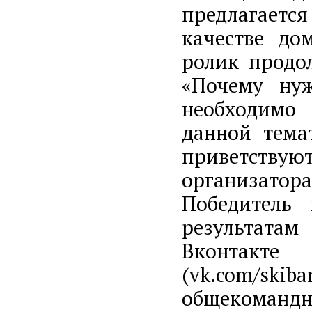
предлагаетс
качестве до
ролик продо
«Почему нуж
необходимо
данной тема
приветству
организато
Победитель
результатам
Вконтакте
(vk.com/skib
общекомандно