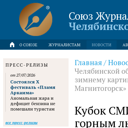
Союз Журна
Челябинск
О СОЮЗЕ
ЖУРНАЛИСТАМ
НОВОСТИ
АВ
Главная
/
Ново
ПРЕСС-РЕЛИЗЫ
Челябинской об
от 27/07/2026
зимнему картин
Состоялся X
Магнитогорск»
фестиваль «Пламя
Аркаима»
Аномальная жара и
дефицит бензина не
Кубок СМ
помешали туристам
горным л
все пресс-релизы