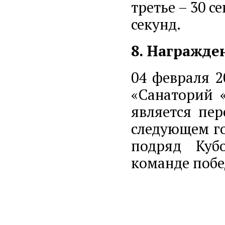
третье – 30 се
секунд.
8. Награжде
04 февраля 2
«Санаторий 
является пе
следующем го
подряд Куб
команде побе