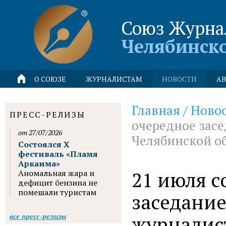
Союз Журна
Челябинск
О СОЮЗЕ
ЖУРНАЛИСТАМ
НОВОСТИ
АВ
Главная
/
Ново
ПРЕСС-РЕЛИЗЫ
очередное зас
от 27/07/2026
Челябинской о
Состоялся X
фестиваль «Пламя
Аркаима»
21 июля с
Аномальная жара и
дефицит бензина не
помешали туристам
заседани
журналис
все пресс-релизы