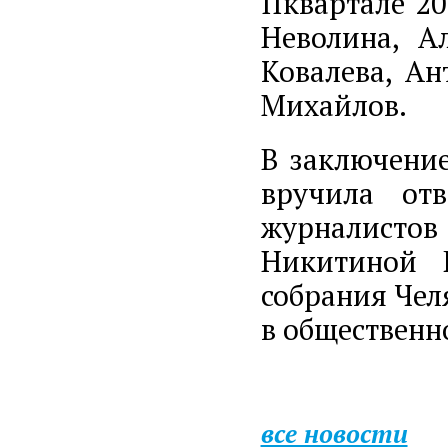
IIквартале 2
Неволина, А
Ковалева, Ан
Михайлов.
В заключени
вручила от
журналисто
Никитиной П
собрания Чел
в общественн
все новости