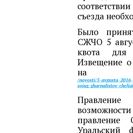
соответстви
съезда необх
Было приня
СЖЧО 5 авгус
квота для 
Извещение о
на 
/novosti/5-avgusta-2016-
sojuz-zhurnalistov-chelja
Правление
возможност
правление 
Уральский ф