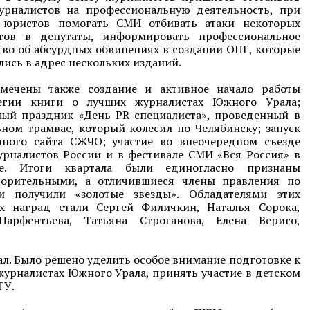
урналистов на профессиональную деятельность, при
юристов помогать СМИ отбивать атаки некоторых
тов в депутаты, информировать профессиональное
во об абсурдных обвинениях в создании ОПГ, которые
ись в адрес нескольких изданий.
мечены также создание и активное начало работы
егии книги о лучших журналистах Южного Урала;
ный праздник «День PR-специалиста», проведенный в
ном трамвае, который колесил по Челябинску; запуск
нного сайта СЖЧО; участие во внеочередном съезде
урналистов России и в фестивале СМИ «Вся Россия» в
се. Итоги квартала были единогласно признаны
ворительными, а отличившиеся члены правления по
и получили «золотые звезды». Обладателями этих
х наград стали Сергей Филичкин, Наталья Сорока,
арфентьева, Татьяна Строганова, Елена Вериго,
ал. Было решено уделить особое внимание подготовке к
журналистах Южного Урала, принять участие в детском
ГУ.