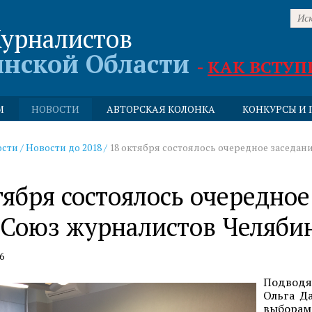
урналистов
инской Области
-
КАК ВСТУП
М
НОВОСТИ
АВТОРСКАЯ КОЛОНКА
КОНКУРСЫ И 
ости
/
Новости до 2018
/
18 октября состоялось очередное заседа
тября состоялось очередно
Союз журналистов Челябин
6
Подводя
Ольга Д
выборам