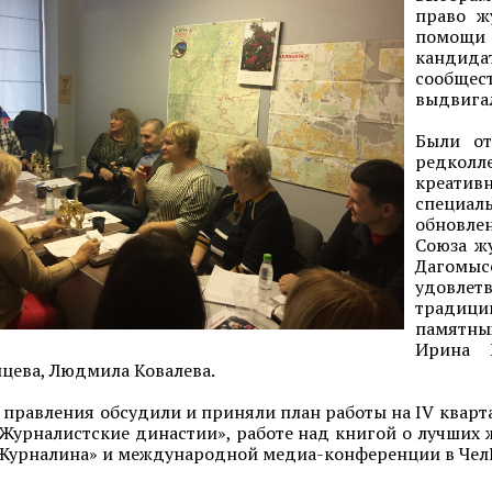
право ж
помощи 
кандида
сообщест
выдвигал
Были от
редколл
креатив
специаль
обновле
Союза ж
Дагомы
удовлет
традици
памятны
Ирина П
йцева, Людмила Ковалева.
 правления обсудили и приняли план работы на IV кварт
Журналистские династии», работе над книгой о лучших 
Журналина» и международной медиа-конференции в Чел