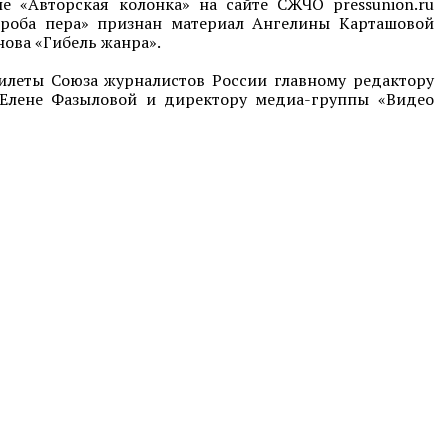
е «Авторская колонка» на сайте СЖЧО pressunion.ru
Проба пера» признан материал Ангелины Карташовой
нова «Гибель жанра».
билеты Союза журналистов России главному редактору
 Елене Фазыловой и директору медиа-группы «Видео