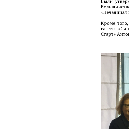
Были утвер
Большинств
«Нечаянная 
Кроме того,
газеты «Си
Старт» Анто