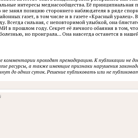
льные интересы медиасообщества. Её принципиальная п
 не занял позицию стороннего наблюдателя в ряде спор
йонных газет, в том числе и в газете «Красный уралец». 
ду. Всегда сильная, с неповторимой улыбкой, она блиста
МИ в прошлом году. Секрет её личного обаяния в том, что
 болезнью, но проиграла… Она навсегда останется в нашей
се комментарии проходят премодерацию. К публикации не д
ругие ресурсы, а также имеющие признаки нарушения закон
минут до одних суток. Решение публиковать или не публик