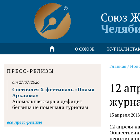
Союз Ж
Челяб
О СОЮЗЕ
ЖУРНАЛИСТА
Главная
/
Нов
ПРЕСС-РЕЛИЗЫ
от 27/07/2026
12 ап
Состоялся X фестиваль «Пламя
Аркаима»
журна
Аномальная жара и дефицит
бензина не помешали туристам
13 апреля 2018
все пресс-релизы
12 апреля н
Общественно
неординарн