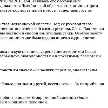
2010 по 2015 год, являлась его бессменным
урналистов Челябинской области, стал инициатором
листов корпоративной прессы и специалистов по
истов Челябинской области. Под ее руководством
ственно-политической жизни региона. Ольга Давиденко
лы честной и свободной журналистики. Особую заботу
о ее инициативе была издана книга о журналистах
ражданскую позицию, укрепление авторитета Союза
награждена благодарностями и почетными грамотами
почетным знаком «За заслуги перед журналистским
бовью родных и друзей, всегда готова была прийти на
корбят по поводу безвременной кончины Ольги
ным и близким покойной.