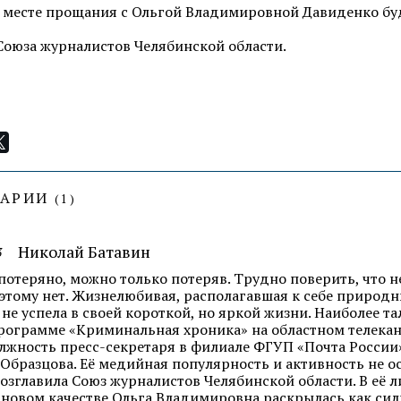
 месте прощания с Ольгой Владимировной Давиденко бу
оюза журналистов Челябинской области.
ТАРИИ
(
1
)
Николай Батавин
3
 потеряно, можно только потеряв. Трудно поверить, что н
этому нет. Жизнелюбивая, располагавшая к себе природ
 не успела в своей короткой, но яркой жизни. Наиболее т
рограмме «Криминальная хроника» на областном телекана
лжность пресс-секретаря в филиале ФГУП «Почта России
. Образцова. Её медийная популярность и активность не о
озглавила Союз журналистов Челябинской области. В её 
В новом качестве Ольга Владимировна раскрылась как с