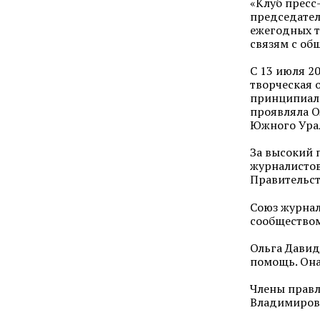
«Клуб пресс
председател
ежегодных т
связям с об
С 13 июля 2
творческая 
принципиаль
проявляла О
Южного Урал
За высокий 
журналистов
Правительст
Союз журнал
сообществом
Ольга Давид
помощь. Она
Члены правл
Владимировн