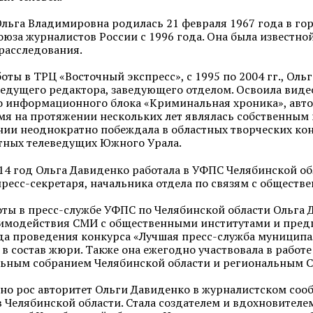
льга Владимировна родилась 21 февраля 1967 года в гор
Союза журналистов России с 1996 года. Она была известн
расследования.
боты в ТРЦ «Восточный экспресс», с 1995 по 2004 гг., О
ведущего редактора, заведующего отделом. Освоила вид
 информационного блока «Криминальная хроника», авт
емя на протяжении нескольких лет являлась собственны
нии неоднократно побеждала в областных творческих кон
тных телеведущих Южного Урала.
014 год Ольга Давиденко работала в УФПС Челябинской о
ресс-секретаря, начальника отдела по связям с обществ
оты в пресс-службе УФПС по Челябинской области Ольга 
имодействия СМИ с общественными институтами и предп
да проведения конкурса «Лучшая пресс-служба муницип
а в состав жюри. Также она ежегодно участвовала в раб
льным собранием Челябинской области и региональным 
о рос авторитет Ольги Давиденко в журналистском сообщ
 Челябинской области. Стала создателем и вдохновите