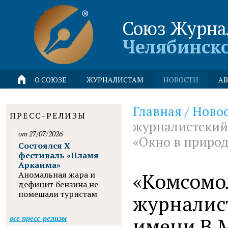
Союз Журна
Челябинск
О СОЮЗЕ
ЖУРНАЛИСТАМ
НОВОСТИ
АВ
Главная
/
Ново
ПРЕСС-РЕЛИЗЫ
журналистский
от 27/07/2026
«Окно в природ
Состоялся X
фестиваль «Пламя
Аркаима»
«Комсомо
Аномальная жара и
дефицит бензина не
помешали туристам
журналис
имени В.М
все пресс-релизы