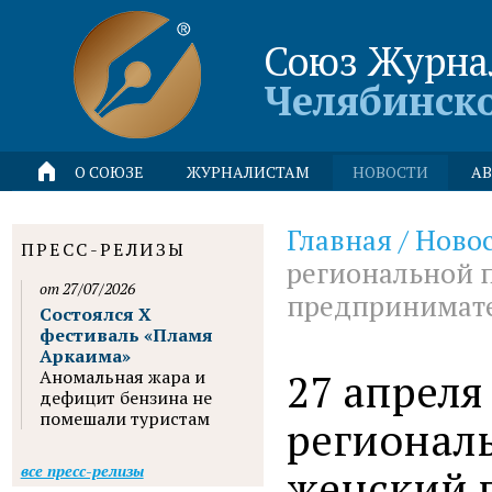
Союз Журна
Челябинск
О СОЮЗЕ
ЖУРНАЛИСТАМ
НОВОСТИ
АВ
Главная
/
Ново
ПРЕСС-РЕЛИЗЫ
региональной 
от 27/07/2026
предпринимате
Состоялся X
фестиваль «Пламя
Аркаима»
27 апреля
Аномальная жара и
дефицит бензина не
помешали туристам
регионал
женский 
все пресс-релизы