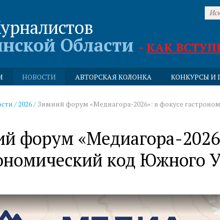
урналистов
инской Области
-
КАК ВСТУП
М
НОВОСТИ
АВТОРСКАЯ КОЛОНКА
КОНКУРСЫ И 
ости
/
2026
/
Зимний форум «Медиагора-2026»: в фокусе гастроно
й форум «Медиагора-2026»
ономический код Южного 