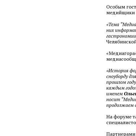
Особым гост
медийщики п
«Тема “Медиа
них информац
гастрономии,
Челябинской
«Медиагора»
медиасообще
«История фор
сноуборду дл
прошлом году
каждым годом
именем
Ольг
носит “Медиа
продолжаем с
На форуме т
специалисто
Партнерами 