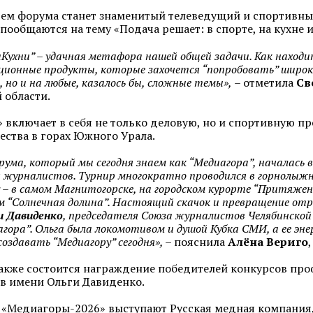
ем форума станет знаменитый телеведущий и спортивн
ообщаются на тему «Подача решает: в спорте, на кухне и
Кухни” – удачная метафора нашей общей задачи. Как находи
ионные продукты, которые захочется “попробовать” широко
 но и на любые, казалось бы, сложные темы»,
– отметила
Св
 области.
 включает в себя не только деловую, но и спортивную 
ства в горах Южного Урала.
ума, который мы сегодня знаем как “Медиагора”, началась в
я журналистов. Турнир многократно проводился в горнолыжн
 – в самом Магнитогорске, на городском курорте “Притяже
 “Солнечная долина”. Настоящий скачок и превращение отр
и Давиденко
, председателя Союза журналистов Челябинской 
гора”. Ольга была локомотивом и душой Кубка СМИ, а ее э
оздавать “Медиагору” сегодня», –
пояснила
Алёна Вериго
акже состоится награждение победителей конкурсов про
в имени Ольги Давиденко.
«Медиагоры-2026» выступают Русская медная компания,