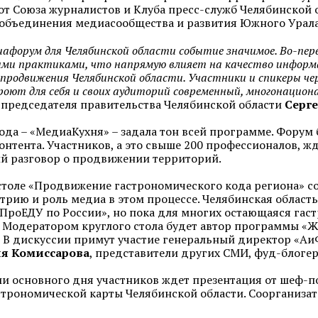
от Союза журналистов и Клуба пресс-служб Челябинской 
объединения медиасообщества и развития Южного Урала
афорум для Челябинской области событие значимое. Во-перв
ими практиками, что напрямую влияет на качество информ
родвижения Челябинской области. Участники и спикеры чер
роют для себя и своих аудиторий современный, многонацио
 председателя правительства Челябинской области
Серг
года – «МедиаКухня» – задала тон всей программе. Форум
онтента. Участников, а это свыше 200 профессионалов, жд
й разговор о продвижении территорий.
столе «Продвижение гастрономического кода региона» со
трию и роль медиа в этом процессе. Челябинская област
ПроЕДУ по России», но пока для многих остающаяся гаст
 Модератором круглого стола будет автор программы «Ж
.
В дискуссии примут участие генеральный директор «А
я Комиссарова
, представители других СМИ, фуд-блоге
и основного дня участников ждет презентация от шеф-п
строномической карты Челябинской области. Соорганиза