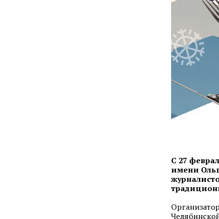
С 27 февра
имени Ольг
журналисто
традиционн
Организатор
Челябинской