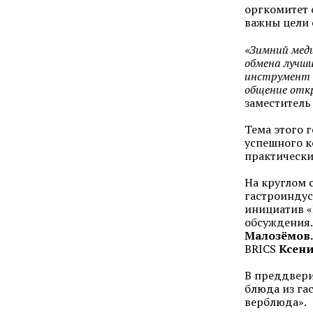
оргкомитет 
важны цели 
«Зимний меди
обмена лучш
инструмент п
общение отк
заместитель
Тема этого 
успешного к
практически
На круглом 
гастроиндус
инициатив «
обсуждения.
Малозёмов
BRICS
Ксени
В преддвери
блюда из га
верблюда».