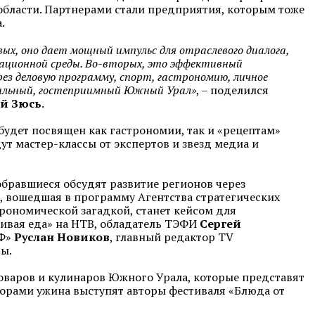
области. Партнерами стали предприятия, которым тоже
.
ых, оно дает мощный импульс для отраслевого диалога,
ационной среды. Во-вторых, это эффективный
ез деловую программу, спорт, гастрономию, личное
нальный, гостеприимный Южный Урал»
, – поделился
ей Зюсь
.
 будет посвящен как гастрономии, так и «рецептам»
ут мастер-классы от экспертов и звезд медиа и
бравшиеся обсудят развитие регионов через
ь, вошедшая в программу Агентства стратегических
рономической загадкой, станет кейсом для
ивая еда» на НТВ, обладатель ТЭФИ
Сергей
иФ»
Руслан Новиков
, главный редактор TV
ры.
оваров и кулинаров Южного Урала, которые представят
торами ужина выступят авторы фестиваля «Блюда от