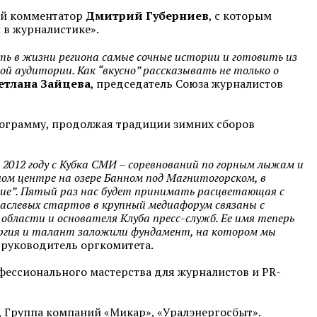
ый комментатор
Дмитрий Губерниев
, с которым
 в журналистике».
ть в жизни региона самые сочные истории и готовить из
й аудитории. Как “вкусно” рассказывать не только о
етлана Зайцева
, председатель Союза журналистов
программу, продолжая традиции зимних сборов
 2012 году с Кубка СМИ – соревнований по горным лыжам и
ом центре на озере Банном под Магнитогорском, в
ние”. Пятый раз нас будет принимать расцветающая с
аслевых стартов в крупный медиафорум связаны с
области и основателя Клуба пресс-служб. Ее имя теперь
нергия и талант заложили фундамент, на котором мы
, руководитель оргкомитета.
фессионального мастерства для журналистов и PR-
 Группа компаний «Микар», «Уралэнергосбыт».