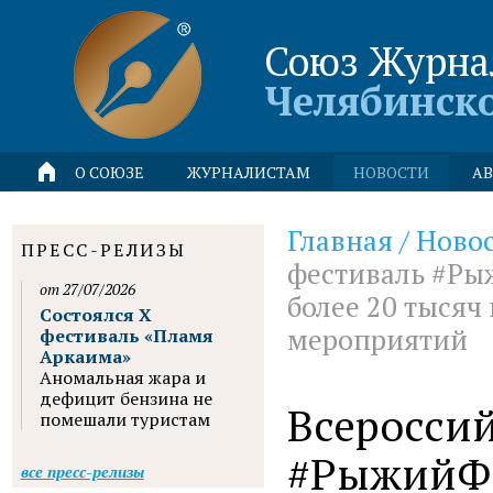
Союз Журна
Челябинск
О СОЮЗЕ
ЖУРНАЛИСТАМ
НОВОСТИ
АВ
Главная
/
Ново
ПРЕСС-РЕЛИЗЫ
фестиваль #Ры
от 27/07/2026
более 20 тысяч
Состоялся X
мероприятий
фестиваль «Пламя
Аркаима»
Аномальная жара и
дефицит бензина не
Всеросси
помешали туристам
#РыжийФе
все пресс-релизы