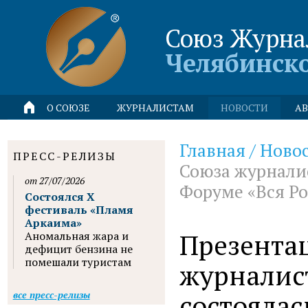
Союз Журна
Челябинск
О СОЮЗЕ
ЖУРНАЛИСТАМ
НОВОСТИ
АВ
Главная
/
Ново
ПРЕСС-РЕЛИЗЫ
Союза журналис
от 27/07/2026
Форуме «Вся Ро
Состоялся X
фестиваль «Пламя
Аркаима»
Презента
Аномальная жара и
дефицит бензина не
помешали туристам
журналис
состоялас
все пресс-релизы