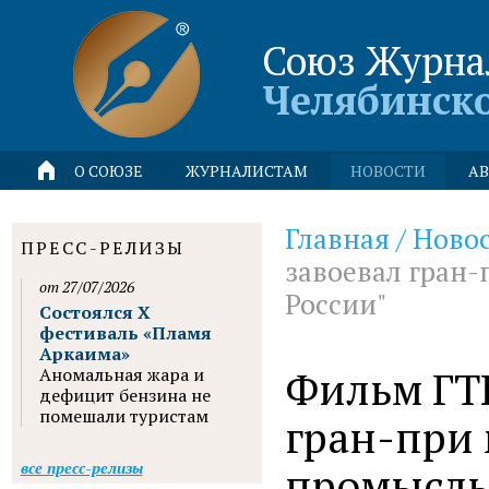
Союз Журна
Челябинск
О СОЮЗЕ
ЖУРНАЛИСТАМ
НОВОСТИ
АВ
Главная
/
Ново
ПРЕСС-РЕЛИЗЫ
завоевал гран
от 27/07/2026
России"
Состоялся X
фестиваль «Пламя
Аркаима»
Фильм ГТ
Аномальная жара и
дефицит бензина не
помешали туристам
гран-при
промыслы
все пресс-релизы