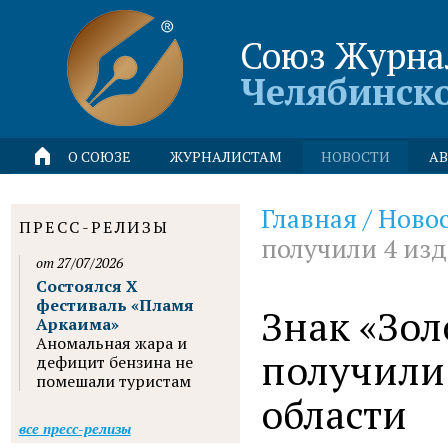
Союз Журна
Челябинск
О СОЮЗЕ
ЖУРНАЛИСТАМ
НОВОСТИ
АВ
Главная
/
Ново
ПРЕСС-РЕЛИЗЫ
получили 4 изд
от 27/07/2026
Состоялся X
фестиваль «Пламя
Знак «Зол
Аркаима»
Аномальная жара и
получили
дефицит бензина не
помешали туристам
области
все пресс-релизы