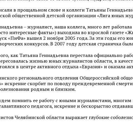
исали в прощальном слове и коллеги Татьяны Геннадьев
кой общественной детской организации «Лига юных жу
ннадьевна – журналист, наша коллега, много лет работал
сто интересные факты») выходила во взрослой газете «Ж
ск «ПиФа» вышел 2 ноября 2005 года. За эти годы его 
ворческих конкурсов. В 2007 году детская страничка была
того, как Татьяна Геннадьевна перестала официально раб
ересовалась жизнью юных журналистов области, в качест
тоялся в центре активного отдыха «Евразия» и оказала а
инского регионального отделения Общероссийской обще
» искренне скорбит по поводу преждевременной смерт
болезнования родным и близким.
удем помнить ее работу с юными журналистами, многим и
талантливого педагога, искренне и бескорыстно отдававш
истов Челябинской области выражает глубокие соболезн