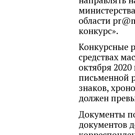
направлять н
министерств
области pr@m
конкурс».
Конкурсные 
средствах ма
октября 2020 
письменной р
знаков, хрон
должен превы
Документы по
документов д
корреспондент