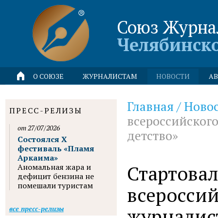
Союз Журна
Челябинск
О СОЮЗЕ
ЖУРНАЛИСТАМ
НОВОСТИ
АВ
Главная
/
Ново
ПРЕСС-РЕЛИЗЫ
всероссийского
от 27/07/2026
детство»
Состоялся X
фестиваль «Пламя
Аркаима»
Стартовал
Аномальная жара и
дефицит бензина не
помешали туристам
всероссий
журналист
все пресс-релизы