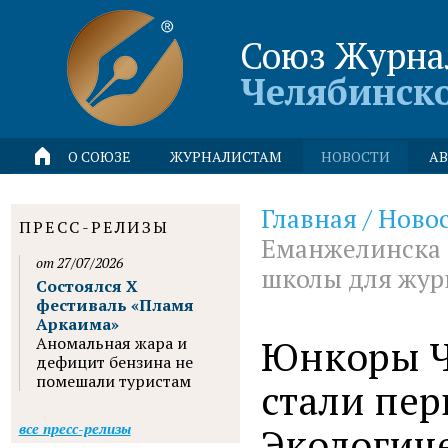
Союз Журна
Челябинск
О СОЮЗЕ
ЖУРНАЛИСТАМ
НОВОСТИ
АВ
Главная
/
Ново
ПРЕСС-РЕЛИЗЫ
Еманжелинска 
от 27/07/2026
школы для жур
Состоялся X
фестиваль «Пламя
Аркаима»
Юнкоры Ч
Аномальная жара и
дефицит бензина не
помешали туристам
стали пе
Экологич
все пресс-релизы