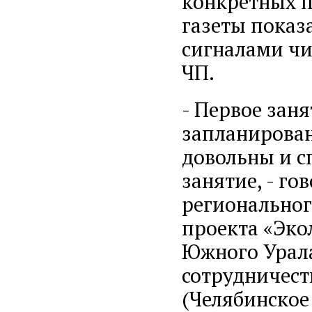
конкретных п
газеты показа
сигналами чи
ЧП.
- Первое зан
запланирован
довольны и с
занятие, - го
региональног
проекта «Эко
Южного Урала
сотрудничест
(Челябинское