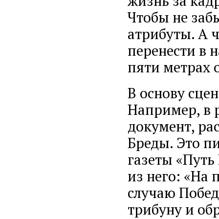
жизнь за кад
Чтобы не забы
атрибуты. А ч
перенести в н
пяти метрах о
В основу сце
Например, в 
документ, ра
Бреды. Это п
газеты «Путь
из него: «На
случаю Победы
трибуну и об