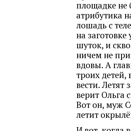
площадке не 
атрибутика н
лошадь с тел
на заготовке 
шуток, и скво
ничем не при
вдовы. А глав
троих детей, 
вести. Летят 
верит Ольга 
Вот он, муж С
летит окрылё
И вот, когда 