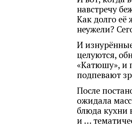
навстречу беж
Как долго её 
неужели? Сег
И изнурённые
целуются, об
«Катюшу», и 
подпевают зри
После постан
ожидала масс
блюда кухни 
и ... тематич