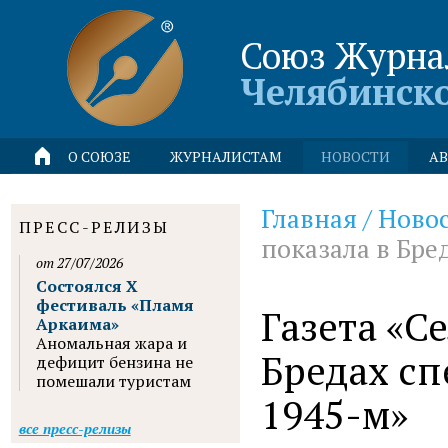
Союз Журна
Челябинск
О СОЮЗЕ
ЖУРНАЛИСТАМ
НОВОСТИ
АВ
Главная
/
Ново
ПРЕСС-РЕЛИЗЫ
показала в Бре
от 27/07/2026
Состоялся X
фестиваль «Пламя
Газета «С
Аркаима»
Аномальная жара и
Бредах сп
дефицит бензина не
помешали туристам
1945-м»
все пресс-релизы