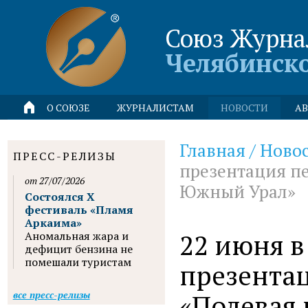
Союз Журна
Челябинск
О СОЮЗЕ
ЖУРНАЛИСТАМ
НОВОСТИ
АВ
Главная
/
Ново
ПРЕСС-РЕЛИЗЫ
презентация пе
от 27/07/2026
Южный Урал»
Состоялся X
фестиваль «Пламя
Аркаима»
22 июня в
Аномальная жара и
дефицит бензина не
помешали туристам
презента
«Полевая
все пресс-релизы