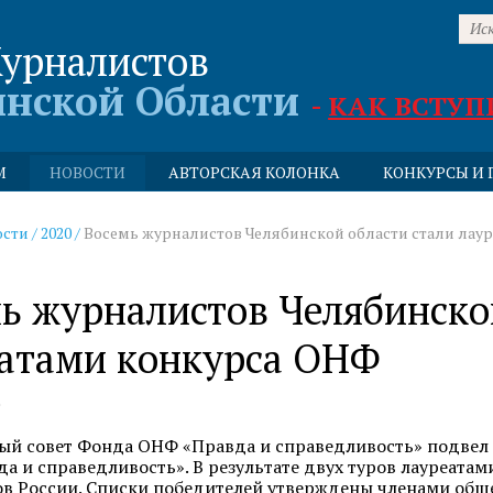
урналистов
инской Области
-
КАК ВСТУП
М
НОВОСТИ
АВТОРСКАЯ КОЛОНКА
КОНКУРСЫ И 
ости
/
2020
/
Восемь журналистов Челябинской области стали лау
ь журналистов Челябинско
атами конкурса ОНФ
0
й совет Фонда ОНФ «Правда и справедливость» подвел 
да и справедливость». В результате двух туров лауреата
ов России. Списки победителей утверждены членами обще