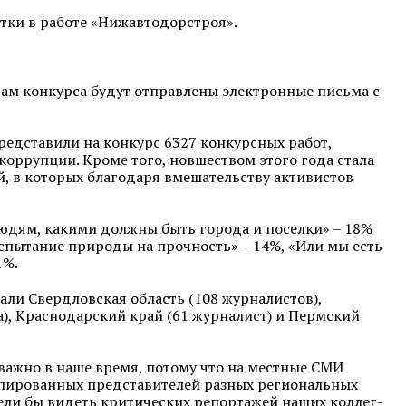
тки в работе «Нижавтодорстроя».
?
там конкурса будут отправлены электронные письма с
представили на конкурс 6327 конкурсных работ,
оррупции. Кроме того, новшеством этого года стала
, в которых благодаря вмешательству активистов
юдям, какими должны быть города и поселки» – 18%
спытание природы на прочность» – 14%, «Или мы есть
1%.
ли Свердловская область (108 журналистов),
та), Краснодарский край (61 журналист) и Пермский
важно в наше время, потому что на местные СМИ
мпированных представителей разных региональных
тели бы видеть критических репортажей наших коллег-