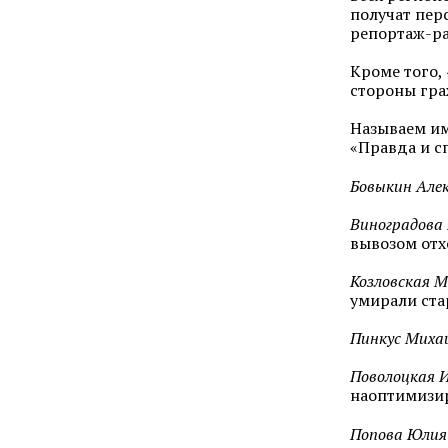
получат пер
репортаж-ра
Кроме того,
стороны гра
Называем им
«Правда и 
Бовыкин Алек
Виноградова
вывозом отх
Козловская 
умирали ста
Пинкус Миха
Поволоцкая 
наоптимизи
Попова Юлия