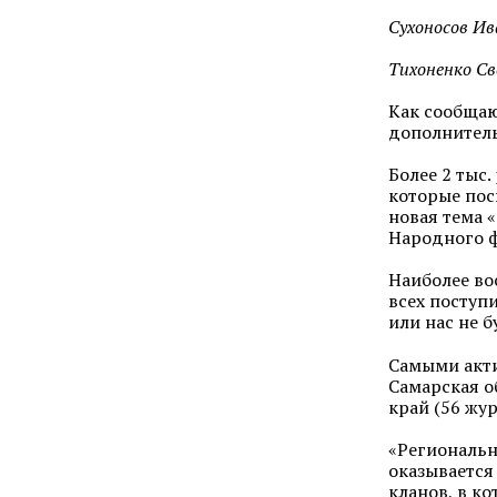
Сухоносов И
Тихоненко С
Как сообщаю
дополнител
Более 2 тыс
которые пос
новая тема 
Народного ф
Наиболее во
всех поступ
или нас не б
Самыми акти
Самарская о
край (56 жу
«Региональн
оказывается
кланов, в к