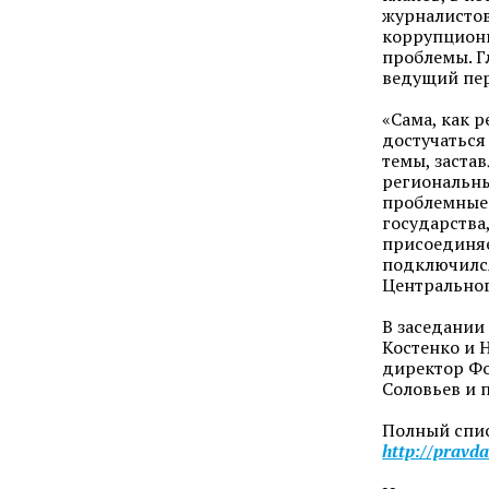
журналистов
коррупционн
проблемы. Г
ведущий пер
«Сама, как 
достучаться
темы, заста
региональны
проблемные 
государства
присоединяе
подключился
Центральног
В заседании
Костенко и 
директор Фо
Соловьев и 
Полный спис
http://pravd