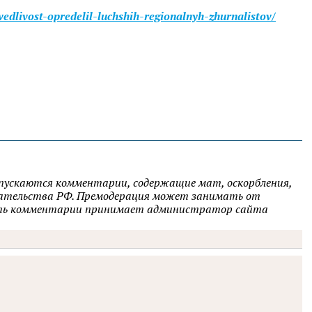
edlivost-opredelil-luchshih-regionalnyh-zhurnalistov/
опускаются комментарии, содержащие мат, оскорбления,
одательства РФ. Премодерация может занимать от
овать комментарии принимает администратор сайта