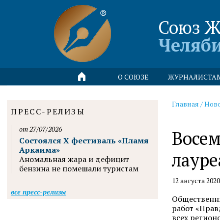
Союз Ж
Челяб
О СОЮЗЕ
ЖУРНАЛИСТА
Главная
/
Нов
ПРЕСС-РЕЛИЗЫ
от 27/07/2026
Восем
Состоялся X фестиваль «Пламя
Аркаима»
лауре
Аномальная жара и дефицит
бензина не помешали туристам
12 августа 202
все пресс-релизы
Общественны
работ «Прав
всех регион