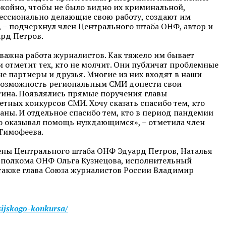
покойно, чтобы не было видно их криминальной,
фессионально делающие свою работу, создают им
, – подчеркнул член Центрального штаба ОНФ, автор и
ард Петров.
важна работа журналистов. Как тяжело им бывает
 отметит тех, кто не молчит. Они публичат проблемные
е партнеры и друзья. Многие из них входят в наши
 возможность региональным СМИ донести свои
ина. Появлялись прямые поручения главы
етных конкурсов СМИ. Хочу сказать спасибо тем, кто
раны. И отдельное спасибо тем, кто в период пандемии
о оказывал помощь нуждающимся», – отметила член
Тимофеева.
лены Центрального штаба ОНФ Эдуард Петров, Наталья
сполкома ОНФ Ольга Кузнецова, исполнительный
 также глава Союза журналистов России Владимир
sijskogo-konkursa/