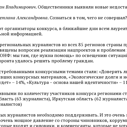
ван Владимирович
. Общественники выявили новые недоста
ветлана Александровна
. Сознаться в том, чего не совершал
т организаторы конкурса, в ближайшие дни всем лауреа
ьной информацией.
. региональных журналистов из всех 85 регионов страны 
вящены вопросам реализации нацпроектов и проблемам к
«ОНФ: мы там, где нужна помощь» по освещению ситуаций
ронта удалось решить проблему граждан.
стребованными конкурсными темами стали: «Доверить л
ивших конкурсных материалов, «Экологические долги и и
удет» – 14%, «Культура – основа нашей идентичности» – 1
вными по количеству участников конкурса регионами ста
бласть (63 журналиста), Иркутская область (62 журналис
рналистов)
ых журналистов необходимо поддерживать. И это очень 
 очень мощное давление со стороны чиновников, корру
оторые входят и силовики, и коммерсанты, которые не хо