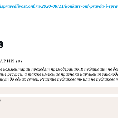
aispravedlivost.onf.ru/2020/08/11/konkurs-onf-pravda-i-sprav
ТАРИИ
(
0
)
се комментарии проходят премодерацию. К публикации не д
ругие ресурсы, а также имеющие признаки нарушения закон
минут до одних суток. Решение публиковать или не публик