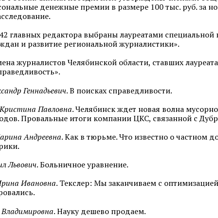
сональные денежные премии в размере 100 тыс. руб. за но
сследование.
 42 главных редактора выбраны лауреатами специальной
ждан и развитие региональной журналистики».
ена журналистов Челябинской области, ставших лауреата
справедливость».
сандр Геннадьевич
. В поисках справедливости.
 Кристина Павловна
. Челябинск ждет новая волна мусорно
одов. Провальные итоги компании ЦКС, связанной с Дуб
Марина Андреевна
. Как в тюрьме. Что известно о частном 
рики.
ил Львович
. Больничное уравнение.
Ирина Ивановна
. Текслер: Мы заканчиваем с оптимизацие
ровались.
 Владимировна
. Науку дешево продаем.