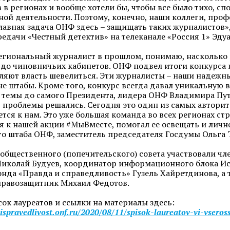
 в регионах и вообще хотели бы, чтобы все было тихо, с
ой деятельности. Поэтому, конечно, наши коллеги, про
лавная задача ОНФ здесь – защищать таких журналистов»
едачи «Честный детектив» на телеканале «Россия 1» Эду
региональный журналист в прошлом, понимаю, насколько 
 до чиновничьих кабинетов. ОНФ подвел итоги конкурса и
вляют власть шевелиться. Эти журналисты – наши надежны
е штабы. Кроме того, конкурс всегда давал уникальную
темы до самого Президента, лидера ОНФ Владимира Пут
, проблемы решались. Сегодня это один из самых авторит
тся к нам. Это уже большая команда во всех регионах ст
 к нашей акции #МыВместе, помогал ее освещать и личн
о штаба ОНФ, заместитель председателя Госдумы Ольга 
 общественного (попечительского) совета участвовали ч
Николай Будуев, координатор информационного блока И
нда «Правда и справедливость» Гузель Хайретдинова, а
правозащитник Михаил Федотов.
ок лауреатов и ссылки на материалы здесь:
aispravedlivost.onf.ru/2020/08/11/spisok-laureatov-vi-vseros