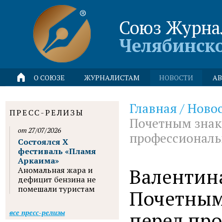
Союз Журна
Челябинск
О СОЮЗЕ
ЖУРНАЛИСТАМ
НОВОСТИ
АВ
Главная
/
Ново
ПРЕСС-РЕЛИЗЫ
Почетным знак
от 27/07/2026
профессиональ
Состоялся X
фестиваль «Пламя
Аркаима»
Валентин
Аномальная жара и
дефицит бензина не
помешали туристам
Почетным
перед пр
все пресс-релизы