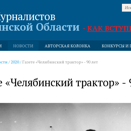
урналистов
инской Области
-
КАК ВСТУП
М
НОВОСТИ
АВТОРСКАЯ КОЛОНКА
КОНКУРСЫ И 
ости
/
2020
/
Газете «Челябинский трактор» - 90 лет
е «Челябинский трактор» - 