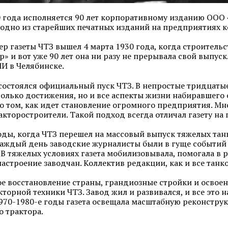
0 года исполняется 90 лет корпоративному изданию ООО
 одно из старейших печатных изданий на предприятиях к
р газеты ЧТЗ вышел 4 марта 1930 года, когда строительст
р» и вот уже 90 лет она ни разу не прерывала свой выпус
И в Челябинске.
 состоялся официальный пуск ЧТЗ. В непростые тридцаты
только достижения, но и все аспекты жизни набиравшего 
 о том, как идет становление огромного предприятия. Мн
акторостроители. Такой подход всегда отличал газету на
оды, когда ЧТЗ перешел на массовый выпуск тяжелых тан
Каждый день заводские журналисты были в гуще событий
 В тяжелых условиях газета мобилизовывала, помогала в 
астроение заводчан. Коллектив редакции, как и все танк
е восстановление страны, грандиозные стройки и освоен
кторной техники ЧТЗ. Завод жил и развивался, и все это
1970-1980-е годы газета освещала масштабную реконстру
 трактора.