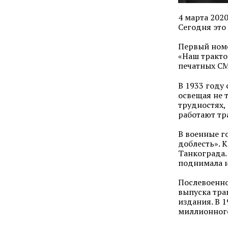
4 марта 202
Сегодня это
Первый номе
«Наш тракто
печатных СМ
В 1933 году
освещая не 
трудностях,
работают тр
В военные г
доблесть». 
Танкограда.
поднимала н
Послевоенно
выпуска тра
издания. В 
миллионного