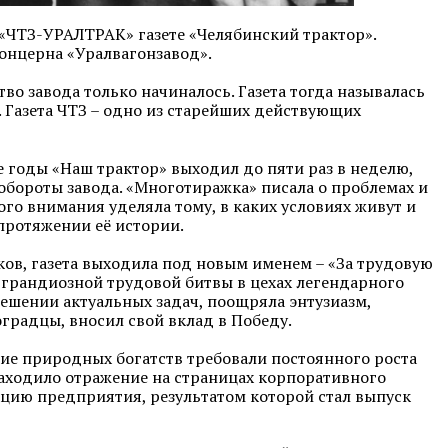
 «ЧТЗ-УРАЛТРАК» газете «Челябинский трактор».
онцерна «Уралвагонзавод».
во завода только начиналось. Газета тогда называлась
к. Газета ЧТЗ – одно из старейших действующих
е годы «Наш трактор» выходил до пяти раз в неделю,
обороты завода. «Многотиражка» писала о проблемах и
ого внимания уделяла тому, в каких условиях живут и
 протяжении её истории.
ков, газета выходила под новым именем – «За трудовую
 грандиозной трудовой битвы в цехах легендарного
решении актуальных задач, поощряла энтузиазм,
оградцы, вносил свой вклад в Победу.
ие природных богатств требовали постоянного роста
 находило отражение на страницах корпоративного
кцию предприятия, результатом которой стал выпуск