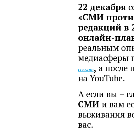
22 декабря
с
«‎СМИ проти
редакций в 
онлайн-пла
реальным опы
медиасферы п
,
а после
ссылке
на YouTube.
А если вы –
г
СМИ
и вам е
выживания во
вас.