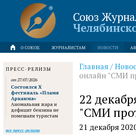
Союз Журна
Челябинск
О СОЮЗЕ
ЖУРНАЛИСТАМ
НОВОСТИ
АВ
Главная
/
Ново
ПРЕСС-РЕЛИЗЫ
онлайн "СМИ п
от 27/07/2026
Состоялся X
фестиваль «Пламя
22 декаб
Аркаима»
Аномальная жара и
"СМИ про
дефицит бензина не
помешали туристам
21 декабря 202
все пресс-релизы