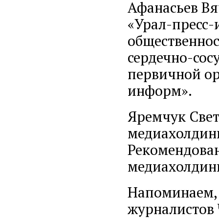
Афанасьев Вя
«Урал-пресс-
общественно
сердечно-сос
первичной о
информ».
Яремчук Свет
медиахолдинг
Рекомендова
медиахолдинг
Напоминаем, 
журналистов 