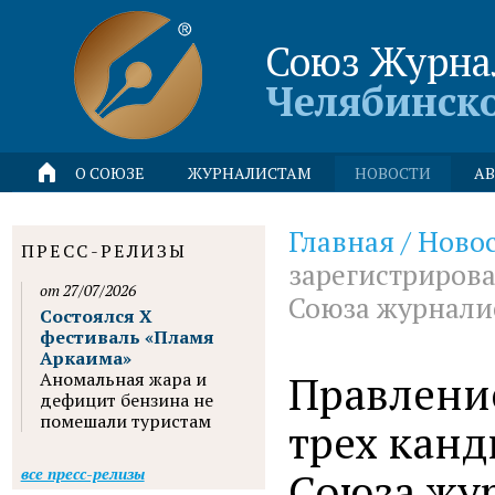
Союз Журна
Челябинск
О СОЮЗЕ
ЖУРНАЛИСТАМ
НОВОСТИ
АВ
Главная
/
Ново
ПРЕСС-РЕЛИЗЫ
зарегистрирова
от 27/07/2026
Союза журнали
Состоялся X
фестиваль «Пламя
Аркаима»
Правлени
Аномальная жара и
дефицит бензина не
помешали туристам
трех канд
Союза жу
все пресс-релизы