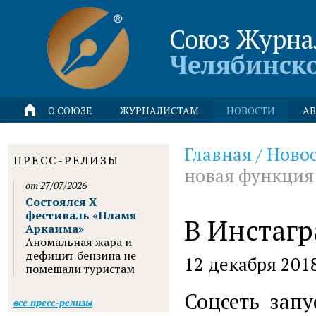
Союз Журна
Челябинск
О СОЮЗЕ
ЖУРНАЛИСТАМ
НОВОСТИ
АВ
Главная
/
Ново
ПРЕСС-РЕЛИЗЫ
новая функция
от 27/07/2026
Состоялся X
фестиваль «Пламя
В Инстагр
Аркаима»
Аномальная жара и
дефицит бензина не
12 декабря 201
помешали туристам
Соцсеть зап
все пресс-релизы