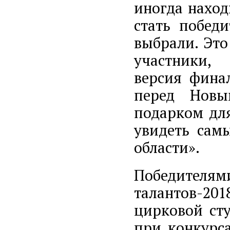
иногда наход
стать побед
выбрали. Это
участники, 
версия фина
перед Новы
подарком для
увидеть сам
области».
Победит
талантов-20
цирковой сту
при конкурс