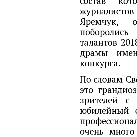
состав кот
журналисто
Яремчук, 
поборолись
талантов-201
драмы имен
конкурса.
По словам Св
это грандио
зрителей с
юбилейный с
профессиона
очень много