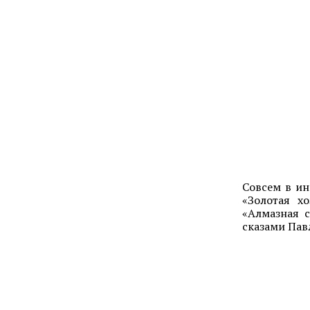
Совсем в ин
«Золотая х
«Алмазная 
сказами Пав