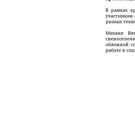
В рамках к
участникам 
разных техн
Михаил Вят
свежеотпеча
обложкой со
работе в со