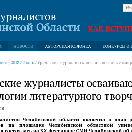
урналистов
инской Области
-
КАК ВСТУП
М
НОВОСТИ
АВТОРСКАЯ КОЛОНКА
КОНКУРСЫ И 
ости
/
2018
/
Июль
/
Уральские журналисты осваивают новые жанры
ские журналисты осваива
логии литературного творч
18
алистов Челябинской области включил в план р
ов на площадке Челябинской областной униве
я состоялась на
XX фестивале СМИ Челябинской обл