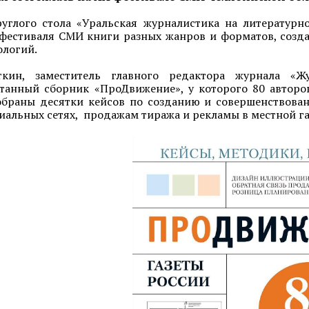
руглого стола «Уральская журналистика на литератур
фестиваля СМИ книги разных жанров и форматов, созд
ологий.
кин, заместитель главного редактора журнала «Ж
танный сборник «ПроДвижение», у которого 80 авторо
браны десятки кейсов по созданию и совершенствован
циальных сетях, продажам тиража и рекламы в местной га