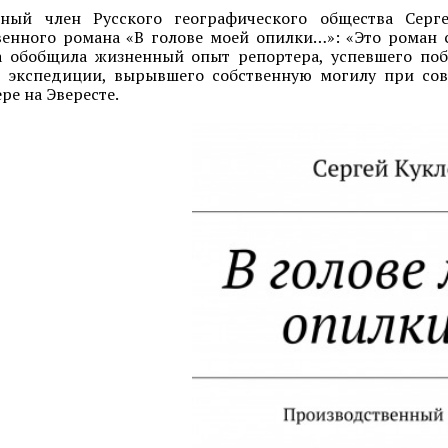
ьный член Русского географического общества Сер
енного романа «В голове моей опилки…»: «Это роман 
га обобщила жизненный опыт репортера, успевшего по
й экспедиции, вырывшего собственную могилу при со
ре на Эвересте.