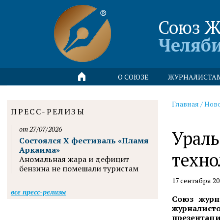
Союз Ж
Челяб
О СОЮЗЕ
ЖУРНАЛИСТА
Главная
/
Нов
ПРЕСС-РЕЛИЗЫ
от 27/07/2026
Ураль
Состоялся X фестиваль «Пламя
Аркаима»
техно
Аномальная жара и дефицит
бензина не помешали туристам
17 сентября 20
все пресс-релизы
Союз журн
журналист
презентаци