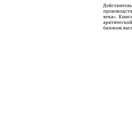
Действител
производств
века». Кни
арктическо
базовом лаге