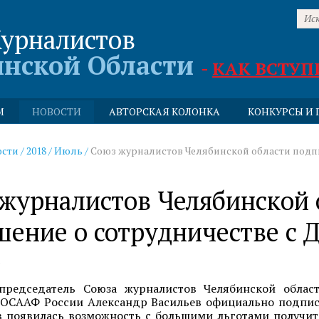
урналистов
инской Области
-
КАК ВСТУП
М
НОВОСТИ
АВТОРСКАЯ КОЛОНКА
КОНКУРСЫ И 
ости
/
2018
/
Июль
/
Союз журналистов Челябинской области подп
журналистов Челябинской 
шение о сотрудничестве с
8
 председатель Союза журналистов Челябинской облас
ОСААФ России Александр Васильев официально подписа
 появилась возможность с большими льготами получить