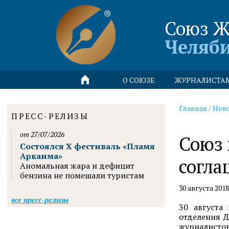
Союз Ж
Челяб
О СОЮЗЕ
ЖУРНАЛИСТА
Главная
/
Нов
ПРЕСС-РЕЛИЗЫ
от 27/07/2026
Союз 
Состоялся X фестиваль «Пламя
Аркаима»
согла
Аномальная жара и дефицит
бензина не помешали туристам
30 августа 201
все пресс-релизы
30 августа
отделения Д
журналистов