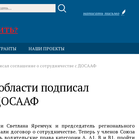
написать письмо
ИТЬ?
ГРАНТЫ
НАШИ ПРОЕКТЫ
исал соглашение о сотрудничестве с ДОСААФ
области подписал
 ДОСААФ
ти Светлана Яремчук и председатель регионального
ли договор о сотрудничестве. Теперь у членов Союза
 водительские права категории А, А1, В и В1, пройти