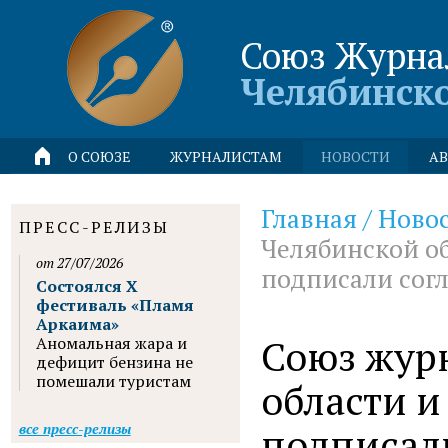
Союз Журна
Челябинск
О СОЮЗЕ
ЖУРНАЛИСТАМ
НОВОСТИ
АВ
Главная
/
Ново
ПРЕСС-РЕЛИЗЫ
Челябинской о
от 27/07/2026
подписали сог
Состоялся X
фестиваль «Пламя
Аркаима»
Союз жур
Аномальная жара и
дефицит бензина не
помешали туристам
области 
подписал
все пресс-релизы