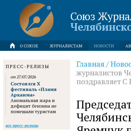
Союз Журна
Челябинск
О СОЮЗЕ
ЖУРНАЛИСТАМ
НОВОСТИ
АВ
Главная
/
Ново
ПРЕСС-РЕЛИЗЫ
журналистов Ч
от 27/07/2026
поздравляет С
Состоялся X
фестиваль «Пламя
Аркаима»
Председа
Аномальная жара и
дефицит бензина не
помешали туристам
Челябинск
Яремчук п
все пресс-релизы