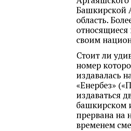
Аргаяшского к
Башкирской А
область. Бол
относящиеся 
своим нацио
Стоит ли удив
номер которой
издавалась н
«Енербез» («П
издаваться д
башкирском и
прервана на 
временем сме