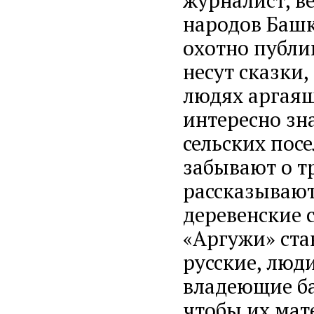
народов Башк
охотно публи
несут сказки,
людях аргая
интересно зн
сельских пос
забывают о т
рассказывают
деревенские 
«Аргужи» ста
русские, люд
владеющие б
чтобы их мат