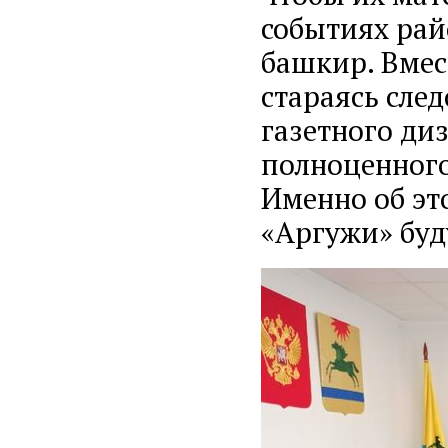
событиях рай
башкир. Вмес
стараясь сле
газетного ди
полноценного
Именно об это
«Аргужи» буд