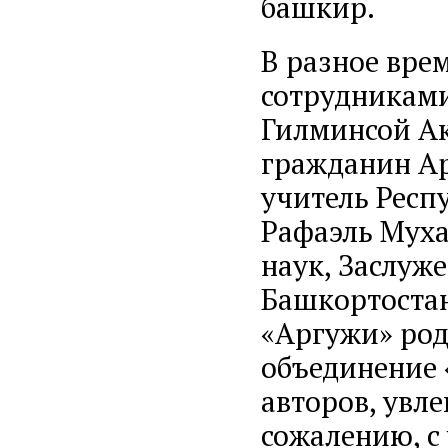
башкир.
В разное вре
сотрудникам
Гилминсой А
гражданин Ар
учитель Респ
Рафаэль Муха
наук, Заслуж
Башкортостан
«Аргужи» род
объединение 
авторов, увл
сожалению, с