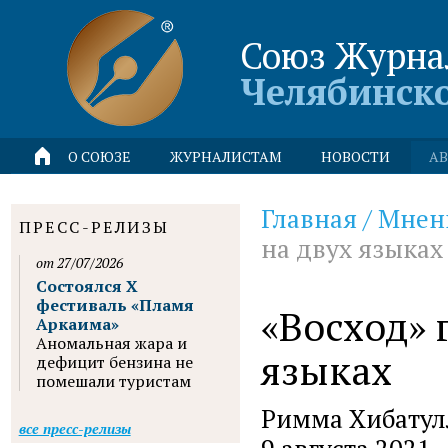
Союз Журна
Челябинск
О СОЮЗЕ
ЖУРНАЛИСТАМ
НОВОСТИ
АВ
Главная
/
Мнен
ПРЕСС-РЕЛИЗЫ
на двух языках
от 27/07/2026
Состоялся X
фестиваль «Пламя
«Восход» 
Аркаима»
Аномальная жара и
языках
дефицит бензина не
помешали туристам
Римма Хибатулл
все пресс-релизы