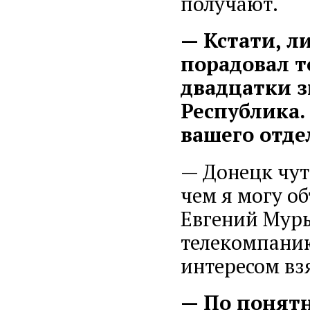
получают.
— Кстати, л
порадовал т
двадцатки з
Республика.
вашего отде
— Донецк чуть
чем я могу о
Евгений Муры
телекомпанию
интересом взя
— По понят