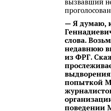
вызвавший не
проголосован
— Я думаю, 
Геннадиевич
слова. Возь
недавнюю в
из ФРГ. Ска
прослеживае
выдворения
попыткой М
журналистов
организации
поведении