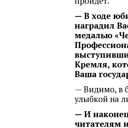
пройдет.
— В ходе юб
наградил Ва
медалью «Че
Профессиона
выступивший
Кремля, кот
Ваша госуда
— Видимо, в 
улыбкой на л
— И наконе
читателям и