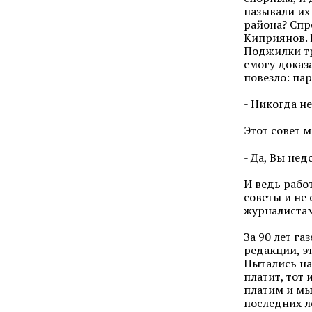
называли их
района? Спр
Киприянов. Е
Поджилки тря
смогу доказа
повезло: па
- Никогда н
Этот совет 
- Да, Вы нед
И ведь рабо
советы и не
журналистам
За 90 лет га
редакции, эт
Пытались на
платит, тот 
платим и мы 
последних л