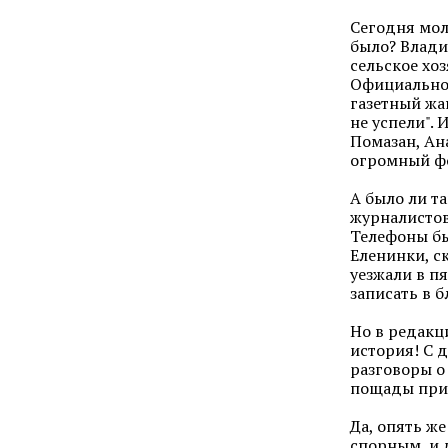
Сегодня мол
было? Влади
сельское хоз
Официально 
газетный жа
не успели".
Помазан, Ан
огромный фо
А было ли та
журналистов,
Телефоны бы
Еленинки, с
уезжали в пя
записать в б
Но в редакц
история! С 
разговоры о
пощады при 
Да, опять ж
спорным, и 