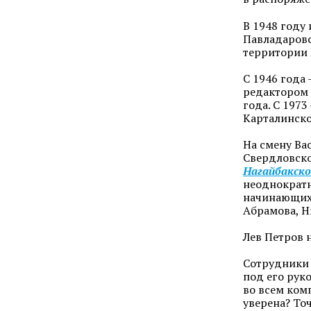
В 1948 году
Павладаровс
территории 
С 1946 года
редактором 
года. С 197
Карталинско
На смену Ва
Свердловско
Нагайбакско
неоднократн
начинающих 
Абрамова, Н
Лев Петров 
Сотрудники 
под его рук
во всем комп
уверена? Точ