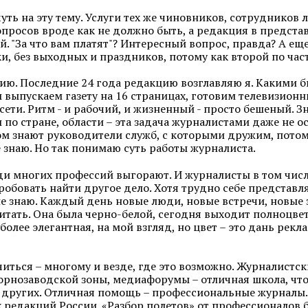
чуть на эту тему. Услуги тех же чиновников, сотруднико
опросов вроде как не должно быть, а редакция в предст
й. "За что вам платят"? Интересный вопрос, правда? А ещ
и, без выходных и праздников, потому как второй по частот
нию. Последние 24 года редакцию возглавляю я. Какими
 выпускаем газету на 16 страницах, готовим телевизион
ети. Ритм - и рабочий, и жизненный - просто бешеный. Зн
по стране, области – эта задача журналистами даже не 
том знают руководители служб, с которыми дружим, пото
е знаю. Но так понимаю суть работы журналиста.
ди многих профессий выгорают. И журналисты в том числе
робовать найти другое дело. Хотя трудно себе представл
е знаю. Каждый день новые люди, новые встречи, новые за
итать. Она была черно-белой, сегодня выходит полноцвет
 более элегантная, на мой взгляд, но цвет – это дань рек
читься – многому и везде, где это возможно. Журналистс
орнозаводской зоны, медиафорумы – отличная школа, чтоб
т других. Отличная помощь – профессиональные журналы
 редакций России. «Разбор полетов» от профессионалов 