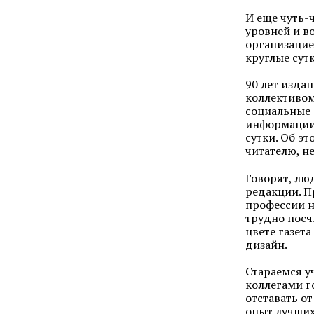
И еще чуть-
уровней и в
организацие
круглые сутк
90 лет изда
коллективом
социальные с
информации 
сутки. Об э
читателю, н
Говорят, лю
редакции. П
профессии н
трудно посч
цвете газета
дизайн.
Стараемся у
коллегами г
отставать о
опыт лучших