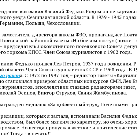
 издание возглавил Василий Федько. Родом он не картали
кого уезда Семипалатинской области. В 1939 - 1945 годах
Германии, Польши, Чехословакии.
 - заместитель директора школы ФЗО, пропагандист Полта
Полтавской районной газеты «На боевом посту» (позже – э
3 – председатель Локомотивного поселкового Совета деп
го горкома КПСС. Член Союза журналистов с 1962 года.
силию Федько пришел Лев Петров, 1937 года рождения. Р
й области. Член Союза журналистов СССР с 1968 года. В 1
го район
а. С 1972 по 1997 год – редактор газеты «Картал
о становился призером областных конкурсов СМИ. Лев Е
журналистов, впоследствии ставших редакторами газет,
иколай Осипов, Виктор Струков, Сания Жамбусинова.
награжден медалью «За доблестный труд, Почетными гр
редакции, которых я застала, вспоминали Василия Федько
оводством, был более мягким по характеру, но очень хор
ромисс. Но всегда пропускал жесткие и критические стать
но? Тогда - в печать!"