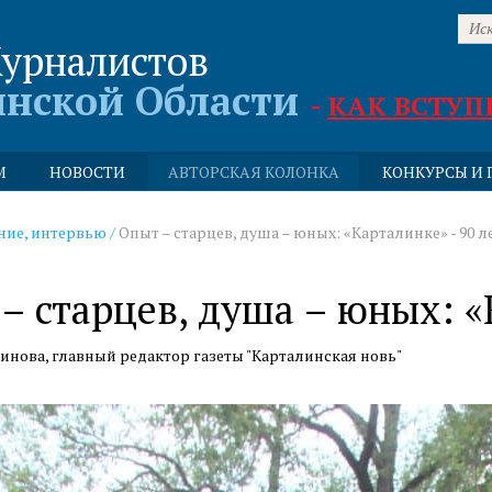
урналистов
инской Области
-
КАК ВСТУП
М
НОВОСТИ
АВТОРСКАЯ КОЛОНКА
КОНКУРСЫ И 
ние, интервью
/
Опыт – старцев, душа – юных: «Карталинке» - 90 л
– старцев, душа – юных: «К
нова, главный редактор газеты "Карталинская новь"