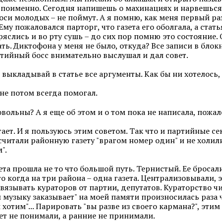
 поименно. Сегодня напишешь о махинациях и нарвешься н
оси молодых – не поймут. А я помню, как меня первый р
му пожаловался парторг, что газета его оболгала, а стать
слись и во рту сушь – до сих пор помню это состояние. О
ть. Диктофона у меня не было, откуда? Все записи в блок
ртийный босс внимательно выслушал и дал совет.
е выкладывай в статье все аргументы. Как бы ни хотелось
мне потом всегда помогал.
овольны? А я еще об этом и о том пока не написала, пожале
тает. И я пользуюсь этим советом. Так что и партийные с
 считали районную газету "врагом номер один" и не холи
".
зета прошла не то что большой путь. Тернистый. Ее брос
о когда на три района – одна газета. Централизовывали, 
вязывать кураторов от партии, депутатов. Кураторство ч
и музыку заказывает" на моей памяти произносилась раза 
хотим"... Парировать "вы разве из своего кармана?", эти
ет не понимали, а ранние не принимали.