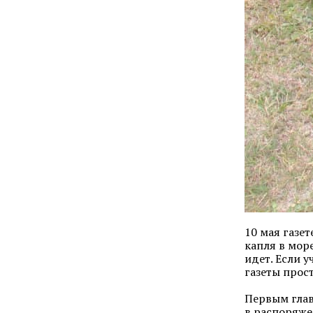
10 мая газет
капля в море
идет. Если 
газеты прос
Первым глав
в распоряже