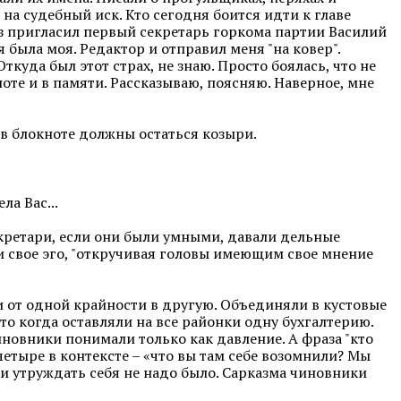
а судебный иск. Кто сегодня боится идти к главе
аз пригласил первый секретарь горкома партии Василий
я была моя. Редактор и отправил меня "на ковер".
ткуда был этот страх, не знаю. Просто боялась, что не
ноте и в памяти. Рассказываю, поясняю. Наверное, мне
, в блокноте должны остаться козыри.
ла Вас...
екретари, если они были умными, давали дельные
ли свое эго, "откручивая головы имеющим свое мнение
али от одной крайности в другую. Объединяли в кустовые
это когда оставляли на все районки одну бухгалтерию.
иновники понимали только как давление. А фраза "кто
четыре в контексте – «что вы там себе возомнили? Мы
м и утруждать себя не надо было. Сарказма чиновники