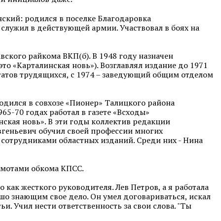
нский: родился в поселке Благодаровка
 служил в действующей армии. Участвовал в боях на
вского райкома ВКП(б). В 1948 году назначен
то «Карталинская новь»). Возглавлял издание до 1971
утатов трудящихся, с 1974 – заведующий общим отделом
одился в совхозе «Пионер» Талицкого района
965-70 годах работал в газете «Всходы»
инская новь». В эти годы коллектив редакции
вгеньевич обучил своей профессии многих
 сотрудниками областных изданий. Среди них - Нина
амотами обкома КПСС.
 как жесткого руководителя. Лев Петров, а я работала
ошо знающим свое дело. Он умел договариваться, искал
и. Учил нести ответственность за свои слова. "Ты