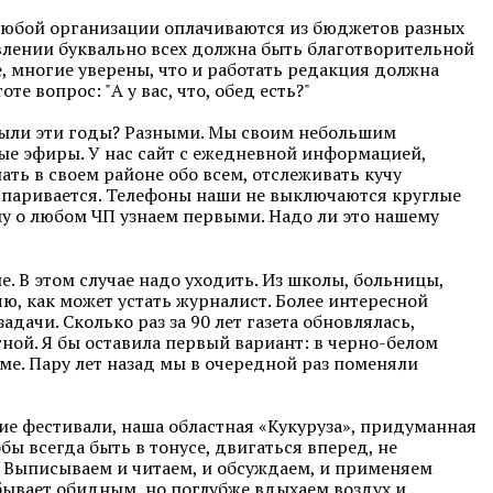
в любой организации оплачиваются из бюджетов разных
авлении буквально всех должна быть благотворительной
е, многие уверены, что и работать редакция должна
е вопрос: "А у вас, что, обед есть?"
 были эти годы? Разными. Мы своим небольшим
ные эфиры. У нас сайт с ежедневной информацией,
ать в своем районе обо всем, отслеживать кучу
оспаривается. Телефоны наши не выключаются круглые
му о любом ЧП узнаем первыми. Надо ли это нашему
. В этом случае надо уходить. Из школы, больницы,
яю, как может устать журналист. Более интересной
дачи. Сколько раз за 90 лет газета обновлялась,
ной. Я бы оставила первый вариант: в черно-белом
ламе. Пару лет назад мы в очередной раз поменяли
кие фестивали, наша областная «Кукуруза», придуманная
ы всегда быть в тонусе, двигаться вперед, не
. Выписываем и читаем, и обсуждаем, и применяем
бывает обидным, но поглубже вдыхаем воздух и