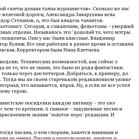
й газеты делала толпа журналистов». Сколько же нас
 железной дороги, Александра Заварухина вела
ор Степанов, о, это был кладезь талантов.
ьетонист. Сегодня, к сожалению, фельетоны – умерший
зных отделах. Называлось это "доделай то, чего мэтры
еспонденты. Они у нас были классные. Владимир
ор Кулиш. Все они работали в разное время и оставили
овская. Корректором была Нина Клетнева.
в неделю. Технических возможностей, как сейчас у
а не то, что не знали, это было из рода фантастики.
только через диспетчеров. Добраться, к примеру, до
ы. Тогда мы на своем стареньком редакционном уазике
ериал, что называется, впрок. Ну, а если не все успел
оему герою.
налистские посиделки каждую пятницу – это уже
 чем-то крепким. А главное – задушевные песни и
рисвоением звания "золотое перо" редакции. И
тогда писали, о чем спорили, кажется наивным и
ли их имена. Писали о прогульщиках, неряхах и