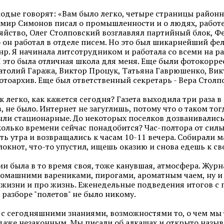
одые говорят: «Вам было легко, четыре страницы районно
мир Симонов писал о промышленности и о людях, работе
яйство, Олег Столповский возглавлял партийный блок, Фед
он работал в отделе писем. Но это был шикарнейший фел
нр. Я начинала литсотрудником и работала со всеми на ра
 И это была отличная школа для меня. Еще были фотокорр
атолий Гаража, Виктор Процук, Татьяна Гаврюшенко, Викт
тоархив. Еще был ответственный секретарь - Вера Столп
к легко, как кажется сегодня? Газета выходила три раза 
 не было. Интернет не загуглишь, потому что о таком тогд
ли стационарные. До некоторых поселков дозванивались 
колько времени сейчас понадобится? Час-полтора от сил
ть утра и возвращались к часам 10-11 вечера. Собирали мат
локнот, что-то упустил, ищешь оказию и снова едешь к св
ии была в то время своя, тоже канувшая, атмосфера. Жур
домашними варениками, пирогами, ароматным чаем, ну и с
 жизни и про жизнь. Еженедельные подведения итогов с п
разборе "полетов" не было никому.
е с сегодняшними знаниями, возможностями то, о чем мы 
даже незаконным. Мы писали об алкашах и открыто называ