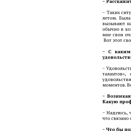
− Расскажи
− Таких сит
летом. Была
вызывают на
обычно в ко
мне свои оч
Вот этот св
− С каким
удовольст
− Удовольст
талантов»,
удовольстви
моментов. В
− Возникаю
Какую про
− Надеюсь, 
что связано
− Что бы п